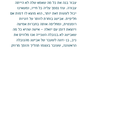
עבור בנה את כל מה שאמא שלה לא הייתה
עבורה. עוז נסמך עליה כל חייו, ומשאינו
יכול לעשות זאת יותר, הוא מוצא לו דמות אם
חליפית. אבישג בוחרת לוותר על זוגיות
רומנטית, ומחליפה אותה בחברות אמיצה
ויוצאת דופן עם יואלה – אישה שהיא כל מה
שאבישג לא.בנובלה השנייה אנו מלווים את
ניב, בן-זוגה לשעבר של אבישג מהנובלה
הראשונה, שעובר בעצמו תהליך והופך מרווק
נצחי שנמלט מכל מערכת יחסים אפשרית עם
אישה, לגבר שבוחר לחיות את חייו עם ליאת,
בת להורים פרודים המתמודדת עם עבר
משפחתי מורכב. יחסים זוגיים רומנטיים,
אימהות, חברות אפלטונית איתנה, קשר
בין-דורי והאופן שבו הילדות של כל אחד
מאיתנו משפיעה על האנשים הבוגרים שאנחנו
הופכים להיות, עומדים במרכזן של שתי
הנובלות – וכעמוד שדרה איתן: הקשר שבין
כל בני האנוש.