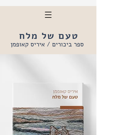
טעם של מלח
ספר ביכורים / איריס קאופמן