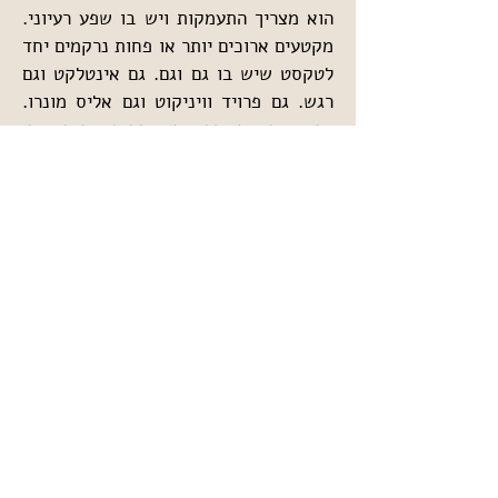
הוא מצריך התעמקות ויש בו שפע רעיוני. 
מקטעים ארוכים יותר או פחות נרקמים יחד 
לטקסט שיש בו גם וגם. גם אינטלקט וגם 
רגש. גם פרויד וויניקוט וגם אליס מונרו. 
גם אישה וגם גבר. גם אימהות וגם מיניות. 
גם דברים ברומו של שכל וגם כאבים ברומו 
של גוף.
מומלץ.
חזרה
עקבו אחריי בפייסבוק