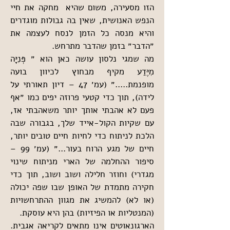
הזו מסעירה, משום שהיא  מחקה את חיי 
הנפש האנושית, שאין בה גבולות מוגדרים 
והיא מנסה כל הזמן לנסח לעצמה את 
״הדבר״ בזמן שהדבר מתרחש.
מה שמגי נלסון עושה כאן הוא ״ פְּנִיָּה 
מִיֶּדַע מקיף מבחוץ לכיוון בועה 
מופנמת.....״ (עמ׳ 47 – דיון תאורתי על 
לידה), תוך כדי קטעי פרוזה יפים כמו ״אף 
פעם לא אהבתי אותך יותר משאהבתי אז, 
עם שקיות הקול-אייד שלך, בגבורה שבה 
הלכת לניתוח כדי לחיות חיים טובים יותר, 
חיים של מגע הרוח בעור...״ (עמ׳ 99 – 
סיפור ההחלמה של הארי מניתוח שינוי 
מגדרי) וחוזר חלילה ושוב ושוב, תוך כדי 
חקירה מתמדת של האופן שבו שפה יכולה 
(או לא) להמשיג את מגוון ההתרחשויות 
(המנטליות או הפיזיות) בהן היא עוסקת.
הארגונאוטים אינו מתאים לקריאה אגבית. 