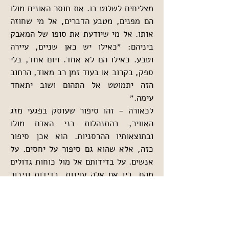
מצליחים לשלוט בו. את חוסר האונים מולו 
הם מפנים, מטבע הדברים, אל מי שחוזה 
אותו. אל מי שיודעת את סופו של המאבק 
ביניהם: ״כאילו יש כאן שניים, עיירה 
וטבע. כאילו הם לא אחד. ויום אחד, בלי 
ספק, בקרוב או בעוד זמן רב מאוד, הרחוב 
הזה יתמוטט אל התהום ושוב יתאחד 
עימה.״
לכאורה - זהו סיפור שעוסק בפגעי מזג 
האוויר, בהתנהלות בני האדם מולו 
ובתוצאותיו ההרסניות. הוא אכן סיפור 
כזה, אלא שהוא גם סיפור על יחסים. על 
אנשים. על בדידותם אל מול כוחות גדולים 
מהם, בין אם אלה עוינות, בדידות וניכור 
אנושיים ובין אם אלה עוצמת המים ופראות 
בעלי החיים.
השפה הסיפורית מהפנטת, כמעט שירית 
לעיתים. ווייס גבאי מצליחה ליצור בספר 