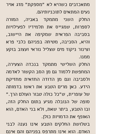
מתאכזבים כשהיא לא ״מספקת״ מזג אויר 
נעים המתאים לתוכניותיהם.
החלק השני מתמקד באביה, המורה 
לספרות, שמגייס את תלמידיו לפעילויות 
בסביבה הפראית שמקיפה את היישוב, 
והיא, הסביבה, מטיחה בפניהם כלבי פרא 
וצינור ניקוז מים שצליל נוראי ועצוב בוקע 
ממנו.
החלק השלישי מתמקד בנכדה הצעירה, 
המחפשת ללמוד גם מן הסב הקשור לאדמה 
ולסביבה וגם מן הדודה החזאית מחזיקת 
הידע. כאן מרים הטבע את ראשו בדמותה 
של עופרית, ש״כל כולה טבור העולם הרך.״
סופה של הנובלה מגיע בתום החלק הזה, 
ובו הטבע, ביתר שאת, ולא בני האדם, הוא 
האופף את הדמויות כולן.
בשלושת החלקים הטבע אינו נענה לבני 
האדם. הוא אינו מתרפס בפניהם והם אינם 