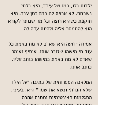
ילדות כזו, כמו של עירד, היא בלתי 
נשכחת. לא אכפת לה כמה זמן עבר. היא 
תוקפת כשהיא רוצה וכל מה שנותר לקורא 
הוא להתמסר אליה ולהיות עדה לה.
אמירה ידועה היא שאדם לא מת באמת כל 
עוד חי מישהו שזוכר אותו. אוסיף ואומר 
שאדם לא מת באמת כמישהו כותב עליו. 
כותב אותו. 
המלאכה הספרותית של כתיבה ״על הילד 
שלא הכרתי ונשא את שמך״ היא, בעיני, 
התגלמות האינטימיות ומתנת אהבה 
אמיתית, מפני שהיא אקט כפול של 
חשיפה. גם של נשוא הספר, וגם של 
הכותבת.
הרי מעשה הכתיבה, בין אם פרטיו נשענים 
על אמת ובין אם הוא פיקציה מוחלטת, 