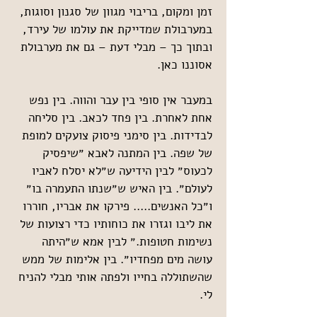
זמן ומקום, בריבוי מגוון של סגנון וסוגות, 
במערבולת שמדייקת את עולמו של עירד, 
ובתוך כך – מבלי דעת – גם את מערבולת 
אסוננו כאן.
במעבר אין סופי בין עבר והווה. בין נפש 
אחת לאחרת. בין פחד לכאב. בין סליחה 
לבדידות. בין סימני פיסוק צועקים למופת 
של שפה. בין המתנה לאבא ״שיפסיק 
לכעוס״ לבין הידיעה ש״לא יסלח לאביו 
לעולם״. בין האיש ש״שנתו התעמרה בו״ 
ו״כל האנשים..... פירקו את אבריו, חוררו 
את ליבו וגזרו את כוחותיו כדי רצועות של 
נשימות חטופות.״ לבין אמא ש״היתה 
עושה מים מפחדיו״. בין אלימות של ממש 
שהשתוללה בחייו ולפתה אותי מבלי להניח 
לי.