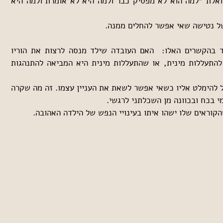
״לזכור לשכוח, לשכוח לזכור״, ושואלת ״למה הוא לא מפסיק כבר ולמה היא לא אומרת ולמה היא 
של נטישה שאי אפשר להחלים ממנה.
השאלה של דו-כיווניות עולה תמיד בהקשרים האלו:  האם העובדה שילד מנסה לרצות את הוריו 
מעמידה אותו מראש בעמדה נוחה להתעללות מינית, או שהתעללות מינית היא המביאה להתנהגות 
זהו, כמובן, דיון אקדמי לגמרי, שקל להימלט אליו כשאי אפשר לשאת את העניין עצמו. זה מה שקרה 
י בכח ובכוונה מן השכלתני לרגשי.
הקוראים שלו ישהו איתו בעינויי הנפש של הילדה האהובה.