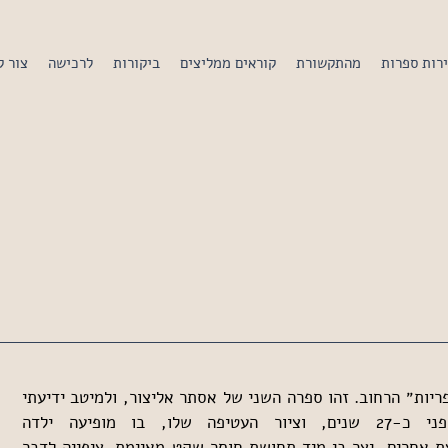
רות ספרות
מהתקשורת
קוראים ממליצים
ביקורות
לרכישה
צור 
הספר הזה נקרה בדרכי באחת מ״ספריות״ הרחוב. זהו ספרה השני של אסתר אליצור, ולמיטב ידיעתי 
גם האחרון. הוא יצא לאור לפני כ-27 שנים, וציור העטיפה שלו, בו מופיעה ילדה 
מוקפת/מחובקת/חסומה בידי קבוצת אחרים, יצר בי מיד תחושת חוסר שקט מאיימת. ציפייה לדבר 