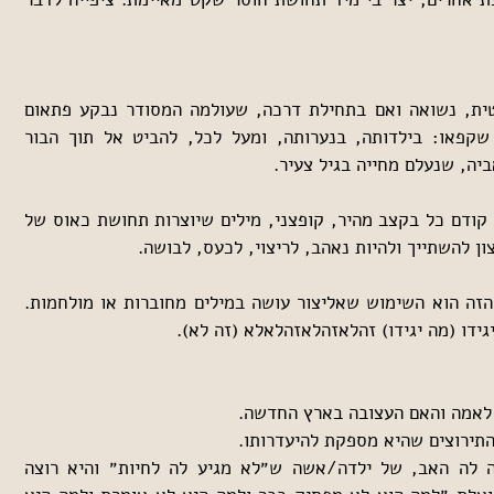
סיפורה של אישה צעירה, ארכיטקטית, נשואה ואם בתחילת דרכה, שעולמה המסודר נבקע פתאום 
והיא נדחפת לשוטט באזורי חייה שקפאו: בילדותה, בנערותה, ומעל לכל, להביט אל תוך הבור 
יה, שנעלם מחייה בגיל צעיר.
הקריאה ב״ילדה אהובה״ מתאפיינת קודם כל בקצב מהיר, קופצני, מילים שיוצרות תחושת כאוס של 
ון להשתייך ולהיות נאהב, לריצוי, לכעס, לבושה.
הביטוי הלשוני המיידי לתוהו ובוהו הזה הוא השימוש שאליצור עושה במילים מחוברות או מולחמות. 
ידו (מה יגידו) זהלאזהלאזהלאלא (זה לא).
 לאמה והאם העצובה בארץ החדשה.
תירוצים שהיא מספקת להיעדרותו.
התיאורים הנוראיים של מה שעושה לה האב, של ילדה/אשה ש״לא מגיע לה לחיות״ והיא רוצה 