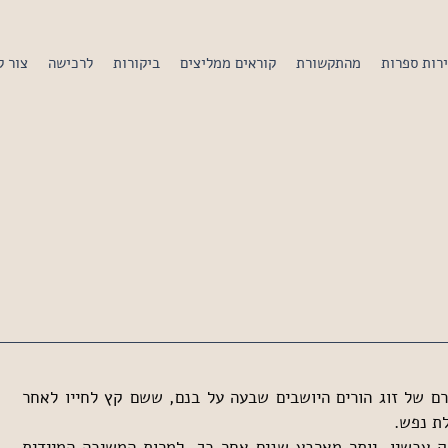
רות ספרות
מהתקשורת
קוראים ממליצים
ביקורות
לרכישה
צור 
ספרה של ורכובסקי מביא את סיפורם של זוג הורים היושבים שבעה על בנם, ששם קץ לחייו לאחר 
ת נפש.
קניתי אותו כשיצא וקראתי אותו רק עכשיו, יותר מארבע שנים אחר כך, למרות המשיכה המיידית 