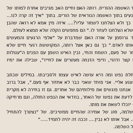
אבל המימד המרכזי בעיני הוא מימד האשמה ההורית. רותה האם וחיים האב מגיבים אחרת למותו של 
בנם. היא מוחצנת והוא מופנם. הם נעים בתוך האשמה הנוראית של הורים. בתוך ״איך זה קרה לנו... 
איך נתנו לו לעבור חיים איומים כל כך ולא הצלחנו לשמור עליו?.... איזה מין אמא לא רואה שהבן 
 שלא הצלחנו לעזור לו.״ הם מחפשים הקלה שלא תמצא לעולם.
ב״אשה בורחת מבשורה״ כותב דוד גרוסמן על אורה האם שמדברת על ״אלפי הרגעים והמעשים 
שמהם את מגדלת ילד, מקוששת אותו לאדם.״ כך גם כאן אצל רותה, המקוששת רגעי חיים שלא 
מצליחים לסגור את המרחק בין עומר של פעם, השמח והחי, ובין האיש השמן עם הפנים ה״עגולות 
ואדמדמות ומבהיקות מזיעה, שערו קצר ודהוי, וזיפי הזנחה מעטרים את לחייו״, שבילה את ימיו 
הספר כולו הוא מבט חיצוני על מחלת נפש ומה היא עושה לאיש עצמו ולסביבתו. במילים שכתב 
לחברו מתיאו אומר עומר ״אני מתגעגע אליי. אני פוחד שאני כבר לא אחזור אף פעם.״, אבל ברוב 
רובו של הספר מילותיו לא מופיעות. אנחנו פוגשים את מילותיהם של אחרים. גם זו בחירה לא מקרית 
בעיני. כזו שגם מצהירה שאי אפשר לדעת את נפשו של האחר, בוודאי את הנפש החולה, וגם מרחיקה 
 יוכלו לשאת את מותו.
הספר מסתיים לכאורה בסוג של השלמה, סוג של אמירה שהחיים ממשיכים. של ״נצטרך להתחיל 
 אבל אותו לא נבין.... וככה זה יהיה לתמיד.....״
ל השלמה.