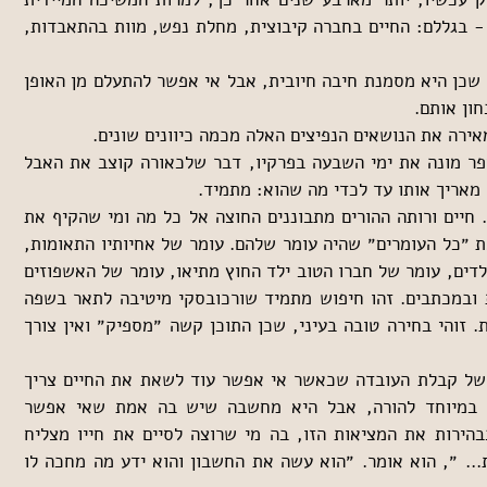
לנושאים שהוא עוסק בהם ולמעשה - בגללם: החיים בחברה קיבוצית, מחלת נפש, מוות בהתאבדות, 
המילה ״משיכה״ איננה נכונה אולי, שכן היא מסמנת חיבה חיובית, אבל אי אפשר להתעלם מן האופן 
ון אותם.
אירה את הנושאים הנפיצים האלה מכמה כיוונים שונים.
ראשית - יש בה מימד של זמן. הספר מונה את ימי השבעה בפרקיו, דבר שלכאורה קוצב את האבל 
מאריך אותו עד לכדי מה שהוא: מתמיד.
שנית - יש בה מימד של התבוננות. חיים ורותה ההורים מתבוננים החוצה אל כל מה ומי שהקיף את 
עומר במהלך חייו, בניסיון למצוא את ״כל העומרים״ שהיה עומר שלהם. עומר של אחיותיו התאומות, 
עומר של ילדותו בקיבוץ ובחברת הילדים, עומר של חברו הטוב ילד החוץ מתיאו, עומר של האשפוזים 
עקב מחלת הנפש, עומר שבתמונות ובמכתבים. זהו חיפוש מתמיד שורכובסקי מיטיבה לתאר בשפה 
שיש בה רגש אבל אין בה השתפכות. זוהי בחירה טובה בעיני, שכן התוכן קשה ״מספיק״ ואין צורך 
שלישית - יש בה מימד של הבנה. של קבלת העובדה שכאשר אי אפשר עוד לשאת את החיים צריך 
לבחור במוות. זו מחשבה נוראית, במיוחד להורה, אבל היא מחשבה שיש בה אמת שאי אפשר 
להתווכח איתה. חיים האב מנסח בבהירות את המציאות הזו, בה מי שרוצה לסיים את חייו מצליח 
לעשות זאת. ״הוא באמת רצה למות... ״, הוא אומר. ״הוא עשה את החשבון והוא ידע מה מחכה לו 