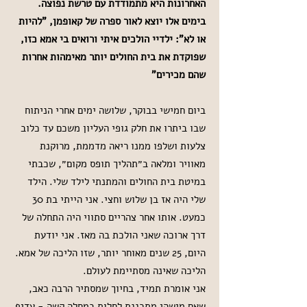
האחרונות היא מתמודדת עם טרשת נפוצה.
בימים אלו יוצא לאור ספרה של קאופמן, "להיות
או לא": ילדיי הולכים איתי ורואים בי אמא כזו,
שפוקדת את בית החולים יותר מאימהות אחרות
שהם מכירים"
ביום חמישי בבוקר, שלושה ימים אחרי הניתוח
שבו ביתרו את חלק גופי העליון משכם עד כלוב
צלעות ושלפו ממנו ריאה מדממת, מרוקנת
מאוויר ומלאה ב״תהליך תופס מקום״, שכבתי
במיטת בית החולים והמתנתי לילד שלי. הילד
שלי היה אז בן שלוש וחצי. אני הייתי בת 30
כמעט. אותו אחר צהריים סתווי היה התחלה של
דרך ארוכה שאני הולכת בה מאז. אני יודעת
היום, 25 שנים מאוחר יותר, שזו הליכה של אמא.
הליכה שאינה מסתיימת לעולם.
אני אומרת תמיד, בחיוך שמסתיר הרבה כאב,
שאם מישהי מתכננת לחלות במחלה קשה - עדיף