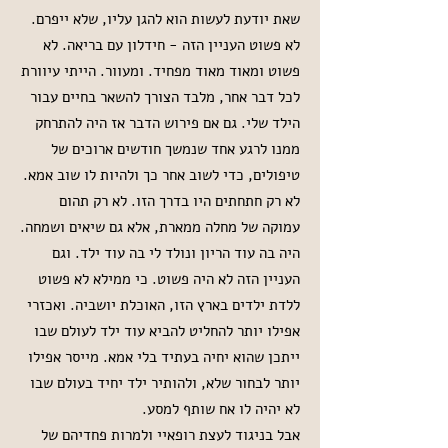
שאת יודעת לעשות הוא להגן עליו, שלא ייפרם.
לא פשוט העניין הזה - חידלון עם בריאה. לא
פשוט ומאוד מאוד מפחיד. ומעוור. הייתי עיוורת
לכל דבר אחר, מלבד הצורך להשאר בחיים עבור
הילד שלי. גם אם פירוש הדבר אז היה להתרחק
ממנו לרגע אחד שנמשך חודשים ארוכים של
טיפולים, כדי לשוב אחר כך ולהיות לו שוב אמא.
לא רק חתחתים היו בדרך הזו. לא רק תהום
עמוקה של מחלה ממארת, אלא גם שיאים ושמחה.
היה בה עוד הריון ונולד לי בה עוד ילד. וגם
העניין הזה לא היה פשוט. כי ממילא לא פשוט
ללדת ילדים בארץ הזו, האוכלת יושביה. ואכזרי
אפילו יותר להחליט להביא עוד ילד לעולם שבו
ייתכן שהוא יחיה בעתיד בלי אמא. מייסר אפילו
יותר לבחור שלא, ולהותיר ילד יחיד בעולם שבו
לא יהיה לו אח שותף למסע.
אבל בניגוד לעצת רופאיי ולמרות פחדיהם של