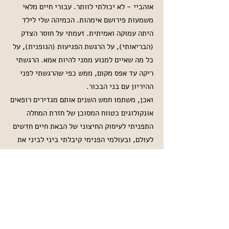
אוהביי - לא יכולתי לוותר. עבורי חיים מלאי
משמעות פירושם אימהות. הכמיהה שלי לילד
היתה עמוקה ואמיתית. זעמתי על חוסר הצדק
(הבריאותי), על הרגשת הפגיעות (הגופנית), על
כל מה שאיים למנוע ממני להיות אמא. הרגשתי
ריקה עד אפס מקום, ממש כפי שהרגשתי לפני
ההיריון עם בני הבכור.
ואכן, משתמו חמש השנים אותם מגדירים רופאים
אונקולוגים כטווח המסוכן של חזרת המחלה
התפניתי לעיסוק החיצוני של הבאת חיים חדשים
לעולם, ובעולמי הפנימי קיבלתי ביני לביני את
נוכחותה העתידית של מחלה נוספת.
לצערי, אם כי לא להפתעתי, היא הגיעה. הפעם זו
היתה טרשת נפוצה - מחלה כרונית שתהיה איתי
תמיד. היא עוד תהום שצריך לטפס ממנה בכל
פעם מחדש. היא עוד עיקוף שצריך לעשות שוב
ושוב ואז לחזור לדרך. אחריה הגיעה עוד מחלת