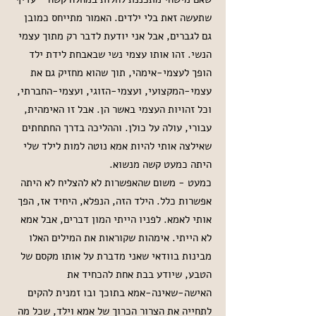
שתעשה זאת בלי ילדים. האמור מתייחס כמובן
גם לגברים, אבל אני יודעת לדבר רק מתוך עצמי
הנשי. זהו אותו עצמי נשי שבאבחת לידת ילד
הופך לעצמי-אימהי, תוך שהוא מחזיק גם את
עצמי-המקצועי, ועצמי-הזוגי, ועצמי-החברתי,
וכל זהויות העצמי באשר הן. אבל זו האימהית,
עבורי, עולה על כולן. וההליכה בדרך החתחתים
שאילצה אותי להיות אמא נוטה למות לילד שלי
היתה כמעט קשה מנשוא.
כמעט - משום שהאפשרות לא להצליח לא היתה
אפשרות כלל. הילד הזה, הנפלא, היחיד אז, הפך
אותי לאמא. לפניו הייתי המון דברים, אבל אמא
לא הייתי. אימהות שקוראות את המילים האלו
מבינות בוודאי שאני מדברת על אותו מקסם של
הטבע, שיודע בבת אחת להכחיד את
האישה-שאינה-אמא בתוכך ובו זמנית להקים
לתחייה את הצרור הכרוך של אמא וילד, שכל מה