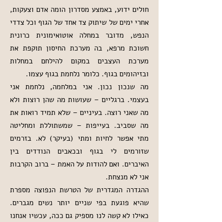
חולים ידוע, באמצע מסדרון הומה אדם וצעקות,
אחרי ימים של שיתוק צד אחד של הגוף וכל צדדי
הנפש, מדובר במחלה אוטואימונית כרונית
חשוכת מרפא, בה מערכת החיסון תוקפת את
מערכת העצבים במקום להילחם במחלות
ובזיהומים בגוף. כלומר נלחמת בגוף עצמו.
מה שנכון נכון. אני במלחמה, נלחמת אני
בעצמי. ברגליים – שעושות מה שהן רוצות ולא
מה שאני רוצה. בעיניים – שלא תמיד רואות את
מה שסביב. בעייפות – שמשתוללת ומחליטה
מתי אפשר לחיות ומתי (בעיקר) לא. בזרמים
שזורמים לי בגוף ובכאבים הנודדים בין
האיברים. ואם להודות על האמת – ברוב הקרבות
אני לא מנצחת.
ההגדרה המגדרית של הטרשת הנפוצה מספרת
שהיא פוגעת בפי שניים יותר נשים מגברים.
כאילו לא קשה לנו מספיק גם ככה, עכשיו אנחנו