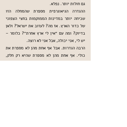
גם חולות יותר. נפלא.
ההגדרה הגיאוגרפית מספרת שהמחלה הזו
שכיחה יותר במדינות הממוקמות בחצי הצפוני
של כדור הארץ. אז מה? לעזוב את ישראל? ולאן
בדיוק? ומה עם ״אין לי ארץ אחרת״? כלומר –
יש לי, אני יכולה, אבל אני לא רוצה.
הרבה הגדרות. אבל אף אחת מהן לא מספרת את
כולי. אף אחת מהן לא מספרת שהיא רק חלק,
הטרשת, והיא לא במקום שום דבר. לא במקום
האמא של הילדים שלי, ולא במקום האשה של בן
הזוג שלי ולא במקום הכותבת של הספר שלי, ולא
במקום כל מה שאני עוד. היא לא במקום. היא
ליד. היא תמשיך ללכת איתי. כמו צל. לפעמים
מפריעה יותר ולפעמים מפריעה פחות. אבל היא
לא קובעת. היא רק ממליצה. והמלצות לא חייבים
לקבל.